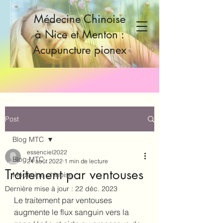
Médecine Chinoise
à Nice et Menton :
Acupuncture pionex
Post
Blog MTC
essenciel2022
Blog MTC
24 août 2022
1 min de lecture
Traitement par ventouses
Médecine chinoise
Dernière mise à jour :
22 déc. 2023
Le traitement par ventouses 
augmente le flux sanguin vers la 